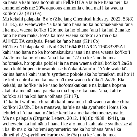
ka hana a kahi mea hoʻouluulu FeⅡ/EDTA a laila ke hana nei i ka
ammonolysis me 20% aqueous ammonia e hua mai i ka waena
koʻikoʻi 2a (Kiʻi 6a).
Ma kekahi palapala ʻē aʻe (Zhejiang Chemical Industry, 2022, 53(8).
13-18.), ua wehewehe ʻia kahi ʻano hana no ka hoʻomākaukau ʻana
i ka mea waena koʻikoʻi 2b: me ka hoʻohana ʻana i ka hui 2 ma ke
ʻano he mea maka, loaʻa ka mea waena koʻikoʻi 2b ma o ka
AlⅢ/EDTA catalysis. Penei ke ʻano hana (Kiʻi 6b):
Hōʻike nā Palapala Sila Nui CN116640811A/CN116083385A i
kahi ʻano hana no ka hoʻomākaukau ʻana i nā mea waena koʻikoʻi
2a/2b: me ka hoʻohana ʻana i ka hui 1/2 ma ke ʻano he mea
hoʻomaka, hoʻopuka pololei ʻia nā mea waena chiral koʻikoʻi 2a/2b
ma o kahi hopena transaminase hoʻokahi-ʻanuʻu. ʻAʻole wale kēia
kaʻina hana i kahi ʻanuʻu synthetic pōkole akā hoʻomaikaʻi nui hoʻi i
ke koho chiral a me ka hua o nā mea waena koʻikoʻi 2a/2b. Eia
kekahi, ua hōʻike ʻia ke ʻano hoʻomākaukau e nā kūlana hopena
akahai a me nā hana palekana ma hope o ka hana ʻana, kahi e
hoʻokō ai i nā koi hana ʻoihana (Kiʻi 7).
ʻO ka hui waiʻona chiral 4b kahi mea mua i nā waena amine chiral
koʻikoʻi 2a/2b. I kēia manawa, hāʻule nā ​​​​ala synthetic i loaʻa i ka
lehulehu i ʻelua mau māhele: kemika a me ka chemoenzymatic.
Ma nā palapala (Organic Letters, 2012, 14(18): 4938–4941), ua
wehewehe ka hui nāna i hana i ke aʻo mua i kahi ala e synthesize ai
i ka 4b ma o ka hoʻemi asymmetric: me ka hoʻohana ʻana i ka
dimethyl 2,3-pyridinedicarboxylate (5a) ma ke ʻano he mea