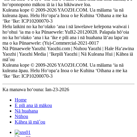
hoʻoponopono mākou iā ia i ka hikiwawe loa.
Kuleana kope © 2009-2026 YAOZH.COM. Ua mālama ʻia nā
kuleana āpau. Helu Hoʻopaʻa Inoa o ke Kuhina ʻOihana a me ka
ʻIke ʻIke: ICP10200070-3
Helu laikini no ka hoʻolako ʻana i nā lawelawe kelepona waiwai i
hoʻohui ʻia ma o ka Pūnaewele: YuB2-20120028. Palapala hōʻoia
no ka hoʻolako ʻana i ka ʻike e pili ana i nā huahana lāʻau lapaʻau
ma o ka Pūnaewele: (Yu)-Commercial-2021-0017
Nā Pūnaewele Yaozhi: Yaozhi.com | Nuhou Yaozhi | Hale Haʻawina
Yaozhi | Yaozhi Media | ʻIkepili Yaozhi | Nā Kuleana Hui | Kāhea iā
mā˚ou
Kuleana kope © 2009-2026 YAOZH.COM. Ua mālama ʻia nā
kuleana āpau. Helu Hoʻopaʻa Inoa o ke Kuhina ʻOihana a me ka
ʻIke ʻIke: ICP10200070-3
Ka manawa hoʻouna: Ian-23-2026
Home
E pili ana iā mākou
Nā huahana
Nūhou
Kāhea iā mā˚ou