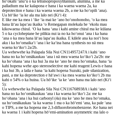
hoʻokahi ʻanuʻu o ka tetraisopropoxytitanium, alumina, a me ka
palladium ma ke kalapona e hana i ka waena waena 2a, ka
deprotection e hana i ka waena waena 2b, a me ka hoʻopili ʻana).
Ua hōʻike ʻia ke ala ma lalo nei (Kiʻi 4):
E like me ka mea i ʻike ʻia mai ke ʻano hoʻonohonoho, ʻo ka mea
hana lāʻau lapaʻau ikaika ʻo Remegapan molekala he ʻekolu mau
kikowaena chiral. ʻO ka hana ʻana i kahi amine chiral ma ke kūlana
5 o ka cycloheptane he pilikia nui ia no ka hoʻonui ʻana i ka hana
ʻana o ka mea hana lāʻau lapaʻau ikaika. E kālele ana ka noiʻi hou
aku i ka hoʻomaikaʻi ʻana i ke kaʻina hana synthesis no nā mea
waena koʻikoʻi 2a/2b.
Ua wehewehe ka Palapala Sila Nui CN114957247A i kahi ʻano
hana no ka hoʻomākaukau ʻana i nā mea waena koʻikoʻi 2a/2b: me
ka hoʻohana ʻana i ka hui 3a ma ke ʻano he mea hoʻomaka, hana ʻia
kahi hopena wehe apo stereoselective me kahi reagent Lewis e hana
i ka hui 3b, a laila e hana ʻia kahi hopena Suzuki, pale silanization,
pani, a me ka deprotection e hāʻawi i ka mea waena koʻikoʻi 2b ma
kahi o 54% o ka huina. Ua hōʻike ʻia ke ʻano hana ma lalo nei (Kiʻi
5):
Ua wehewehe ka Palapala Sila Nui CN116768938A i kahi ʻano
hana no ka hoʻomākaukau ʻana i ka waena koʻikoʻi 2a: me ka
hoʻohana ʻana i ka hui carbonyl (4a) ma ke ʻano he mea hoʻomaka,
ua hoʻomākaukau ʻia ka waena 1 ma o ka hōʻemi ʻana, ka pale ʻana
o TIPS, a me ka hopena me 2,3-difluorobromobenzene. Ke hana nei
ka waena 1 i kahi hopena hōʻemi-amination asymmetric ma lalo o