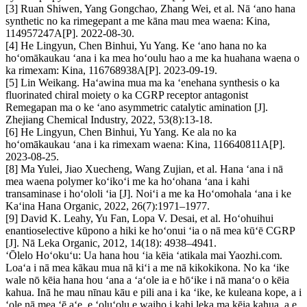
[3] Ruan Shiwen, Yang Gongchao, Zhang Wei, et al. Nā ʻano hana
synthetic no ka rimegepant a me kāna mau mea waena: Kina,
114957247A[P]. 2022-08-30.
[4] He Lingyun, Chen Binhui, Yu Yang. Ke ʻano hana no ka
hoʻomākaukau ʻana i ka mea hoʻoulu hao a me ka huahana waena o
ka rimexam: Kina, 116768938A[P]. 2023-09-19.
[5] Lin Weikang. Haʻawina mua ma ka ʻenehana synthesis o ka
fluorinated chiral moiety o ka CGRP receptor antagonist
Remegapan ma o ke ʻano asymmetric catalytic amination [J].
Zhejiang Chemical Industry, 2022, 53(8):13-18.
[6] He Lingyun, Chen Binhui, Yu Yang. Ke ala no ka
hoʻomākaukau ʻana i ka rimexam waena: Kina, 116640811A[P].
2023-08-25.
[8] Ma Yulei, Jiao Xuecheng, Wang Zujian, et al. Hana ʻana i nā
mea waena polymer koʻikoʻi me ka hoʻohana ʻana i kahi
transaminase i hoʻololi ʻia [J]. Noiʻi a me ka Hoʻomohala ʻana i ke
Kaʻina Hana Organic, 2022, 26(7):1971–1977.
[9] David K. Leahy, Yu Fan, Lopa V. Desai, et al. Hoʻohuihui
enantioselective kūpono a hiki ke hoʻonui ʻia o nā mea kūʻē CGRP
[J]. Nā Leka Organic, 2012, 14(18): 4938–4941.
ʻŌlelo Hoʻokuʻu: Ua hana hou ʻia kēia ʻatikala mai Yaozhi.com.
Loaʻa i nā mea kākau mua nā kiʻi a me nā kikokikona. No ka ʻike
wale nō kēia hana hou ʻana a ʻaʻole ia e hōʻike i nā manaʻo o kēia
kahua. Inā he mau nīnau kāu e pili ana i ka ʻike, ke kuleana kope, a i
ʻole nā ​​mea ʻē aʻe, e ʻoluʻolu e waiho i kahi leka ma kēia kahua, a e