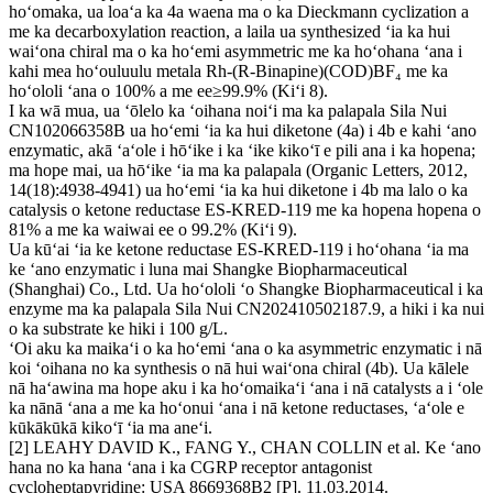
hoʻomaka, ua loaʻa ka 4a waena ma o ka Dieckmann cyclization a
me ka decarboxylation reaction, a laila ua synthesized ʻia ka hui
waiʻona chiral ma o ka hoʻemi asymmetric me ka hoʻohana ʻana i
kahi mea hoʻouluulu metala Rh-(R-Binapine)(COD)BF₄ me ka
hoʻololi ʻana o 100% a me ee≥99.9% (Kiʻi 8).
I ka wā mua, ua ʻōlelo ka ʻoihana noiʻi ma ka palapala Sila Nui
CN102066358B ua hoʻemi ʻia ka hui diketone (4a) i 4b e kahi ʻano
enzymatic, akā ʻaʻole i hōʻike i ka ʻike kikoʻī e pili ana i ka hopena;
ma hope mai, ua hōʻike ʻia ma ka palapala (Organic Letters, 2012,
14(18):4938-4941) ua hoʻemi ʻia ka hui diketone i 4b ma lalo o ka
catalysis o ketone reductase ES-KRED-119 me ka hopena hopena o
81% a me ka waiwai ee o 99.2% (Kiʻi 9).
Ua kūʻai ʻia ke ketone reductase ES-KRED-119 i hoʻohana ʻia ma
ke ʻano enzymatic i luna mai Shangke Biopharmaceutical
(Shanghai) Co., Ltd. Ua hoʻololi ʻo Shangke Biopharmaceutical i ka
enzyme ma ka palapala Sila Nui CN202410502187.9, a hiki i ka nui
o ka substrate ke hiki i 100 g/L.
ʻOi aku ka maikaʻi o ka hoʻemi ʻana o ka asymmetric enzymatic i nā
koi ʻoihana no ka synthesis o nā hui waiʻona chiral (4b). Ua kālele
nā ​​​​haʻawina ma hope aku i ka hoʻomaikaʻi ʻana i nā catalysts a i ʻole
ka nānā ʻana a me ka hoʻonui ʻana i nā ketone reductases, ʻaʻole e
kūkākūkā kikoʻī ʻia ma aneʻi.
[2] LEAHY DAVID K., FANG Y., CHAN COLLIN et al. Ke ʻano
hana no ka hana ʻana i ka CGRP receptor antagonist
cycloheptapyridine: USA 8669368B2 [P]. 11.03.2014.