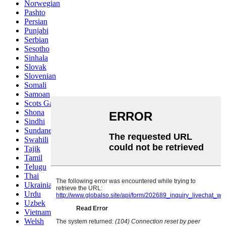
Norwegian
Pashto
Persian
Punjabi
Serbian
Sesotho
Sinhala
Slovak
Slovenian
Somali
Samoan
Scots Gaelic
Shona
Sindhi
Sundanese
Swahili
Tajik
Tamil
Telugu
Thai
Ukrainian
Urdu
Uzbek
Vietnamese
Welsh