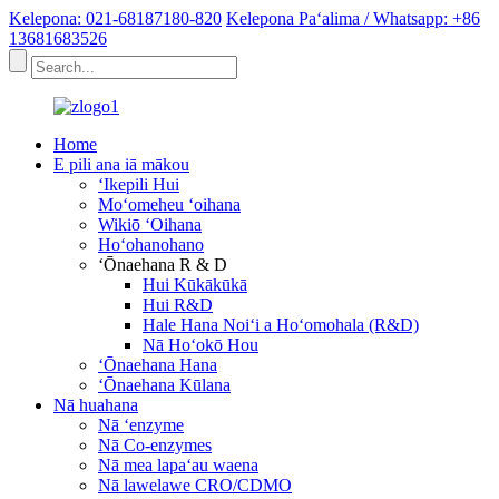
Kelepona: 021-68187180-820
Kelepona Paʻalima / Whatsapp: +86
13681683526
Home
E pili ana iā mākou
ʻIkepili Hui
Moʻomeheu ʻoihana
Wikiō ʻOihana
Hoʻohanohano
ʻŌnaehana R & D
Hui Kūkākūkā
Hui R&D
Hale Hana Noiʻi a Hoʻomohala (R&D)
Nā Hoʻokō Hou
ʻŌnaehana Hana
ʻŌnaehana Kūlana
Nā huahana
Nā ʻenzyme
Nā Co-enzymes
Nā mea lapaʻau waena
Nā lawelawe CRO/CDMO