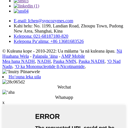
E-mail: Ichen@syncozymes.com
Kahi helu: No. 1199, Landian Road, Zhoupu Town, Pudong
New Area, Shanghai, Kina
Kelepona: 021-68187180-820
Kelepona Paʻalima: +86 13681683526
© Kuleana kope - 2010-2022: Ua mālama ʻia nā kuleana āpau.
Nā
Huahana Wela
-
Palapala ʻāina
-
AMP Mobile
Mea hana NADH
,
NADH
,
Pauka NMN
,
Pauka NADH
,
ʻO Nad
Nadp
,
ʻO ka Mononucleotide β-Nicotinamide
,
Hoʻouna leka uila
Wechat
Whatsapp
x