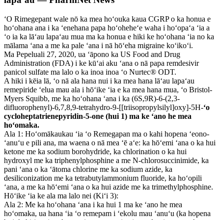
ʻO Rimegepant wale nō ka mea hoʻouka kaua CGRP o ka honua e
hoʻohana ana i ka ʻenehana papa hoʻoheheʻe waha i hoʻopaʻa ʻia a
ʻo ia ka lāʻau lapaʻau mua ma ka honua e hiki ke hoʻohana ʻia no ka
mālama ʻana a me ka pale ʻana i nā hōʻeha migraine koʻikoʻi.
Ma Pepeluali 27, 2020, ua ʻāpono ka US Food and Drug
Administration (FDA) i ke kūʻai aku ʻana o nā papa remdesivir
panicol sulfate ma lalo o ka inoa inoa ʻo Nurtec® ODT.
A hiki i kēia lā, ʻo nā ala hana nui i ka mea hana lāʻau lapaʻau
remepiride ʻelua mau ala i hōʻike ʻia e ka mea hana mua, ʻo Bristol-
Myers Squibb, me ka hoʻohana ʻana i ka (6S,9R)-6-(2,3-
difluorophenyl)-6,7,8,9-tetrahydro-9-[[triisopropylsilyl]oxy]-5H-
ʻo
cycloheptatrienepyridin-5-one (hui 1) ma ke ʻano he mea
hoʻomaka.
Ala 1: Hoʻomākaukau ʻia ʻo Remegapan ma o kahi hopena ʻeono-
ʻanuʻu e pili ana, ma waena o nā mea ʻē aʻe: ka hōʻemi ʻana o ka hui
ketone me ka sodium borohydride, ka chlorination o ka hui
hydroxyl me ka triphenylphosphine a me N-chlorosuccinimide, ka
pani ʻana o ka ʻātoma chlorine me ka sodium azide, ka
desiliconization me ka tetrabutylammonium fluoride, ka hoʻopili
ʻana, a me ka hōʻemi ʻana o ka hui azide me ka trimethylphosphine.
Hōʻike ʻia ke ala ma lalo nei (Kiʻi 3):
Ala 2: Me ka hoʻohana ʻana i ka hui 1 ma ke ʻano he mea
hoʻomaka, ua hana ʻia ʻo remepam i ʻekolu mau ʻanuʻu (ka hopena