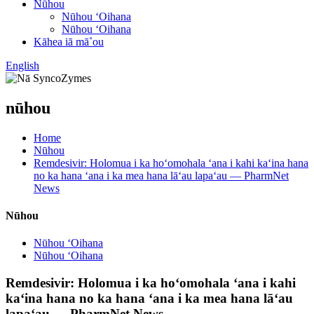
Nūhou
Nūhou ʻOihana
Nūhou ʻOihana
Kāhea iā mā˚ou
English
nūhou
Home
Nūhou
Remdesivir: Holomua i ka hoʻomohala ʻana i kahi kaʻina hana
no ka hana ʻana i ka mea hana lāʻau lapaʻau — PharmNet
News
Nūhou
Nūhou ʻOihana
Nūhou ʻOihana
Remdesivir: Holomua i ka hoʻomohala ʻana i kahi
kaʻina hana no ka hana ʻana i ka mea hana lāʻau
lapaʻau — PharmNet News